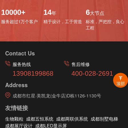
10000+
14
6
年
大节点
服务超过1万个客户
精于设计，工于营造
标准，严把控，良心
工程
Contact Us
服务热线
售后维修
13908199868
400-028-2691
顶部
Address
成都市红星·美凯龙(金牛店)D栋1126-1130号
友情链接
生物颗粒
成都五恒系统
成都两联供系统
成都别墅电梯
成都展厅设计
成都LED显示屏