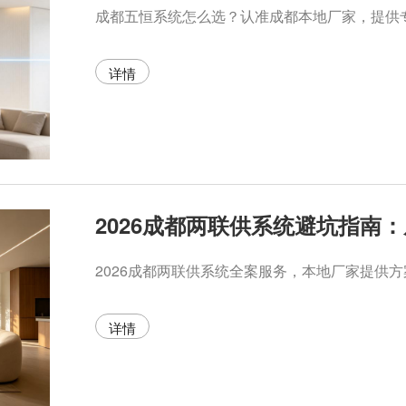
中
系
央
统
新
详情
风
成
都
中
央
2026成都两联供系统避坑指南
除
湿
成
都
详情
中
央
采