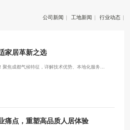
公司新闻
|
工地新闻
|
行业动态
|
适家居革新之选
成都两联供系统：高效节能的冷暖双效解决方案！聚焦成都气候特征，详解技术优势、本地化服务、安装避坑指南与真实用户案例。美景舒适家等品牌实力背书，精准匹配户型需求，年均省费40%-60%。AI智控+双碳政策加持，打造恒温恒湿理想家。立即解锁成都舒适家居新标杆！配套长尾词：成都两联供安装、成都地暖空调一体机。
业痛点，重塑高品质人居体验