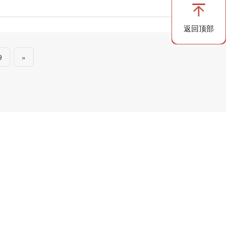
返回顶部
9
»