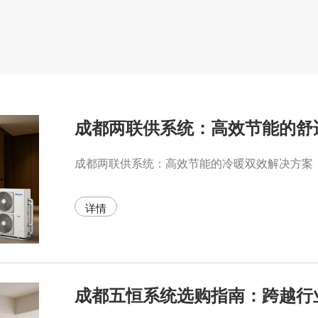
统
中
代
成
央
理
都
净
品
中
水
牌
央
中
空
央
成都两联供系统：高效节能的舒
调
除
成
尘
都
五
中
恒
详情
央
系
净
统
水
两
成
联
成都五恒系统选购指南：跨越行
都
供