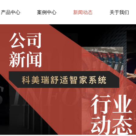
产品中心
案例中心
新闻动态
关于我们
成
中
公
公
都
央
司
司
五
空
新
简
恒
调
闻
介
系
中
工
企
统
央
地
业
成
采
新
文
都
暖
闻
化
两
中
行
发
联
央
业
展
供
新
动
历
系
风
态
程